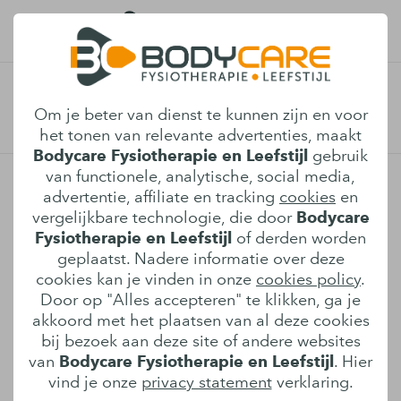
Fysiotherapie behandeling in
Afspraak maken
Om je beter van dienst te kunnen zijn en voor
Son en Breugel
het tonen van relevante advertenties, maakt
Bodycare Fysiotherapie en Leefstijl
gebruik
van functionele, analytische, social media,
Bodycare Fysiotherapie en Leefstijl: jouw
advertentie, affiliate en tracking
cookies
en
fysiotherapeut in Son en Breugel.
vergelijkbare technologie, die door
Bodycare
Loop je al een tijd te sukkelen met een
Fysiotherapie en Leefstijl
of derden worden
blessure? Of heb je juist (aanhoudende)
geplaatst. Nadere informatie over deze
klachten aan de spieren, banden, gewrichten
cookies kan je vinden in onze
cookies policy
.
Door op "Alles accepteren" te klikken, ga je
en zenuwen? Dan is de behandeling
akkoord met het plaatsen van al deze cookies
fysiotherapie bij Bodycare Fysiotherapie en
bij bezoek aan deze site of andere websites
Leefstijl in Son en Breugel mogelijk de
van
Bodycare Fysiotherapie en Leefstijl
. Hier
oplossing voor jouw pijnklachten.
vind je onze
privacy statement
verklaring.