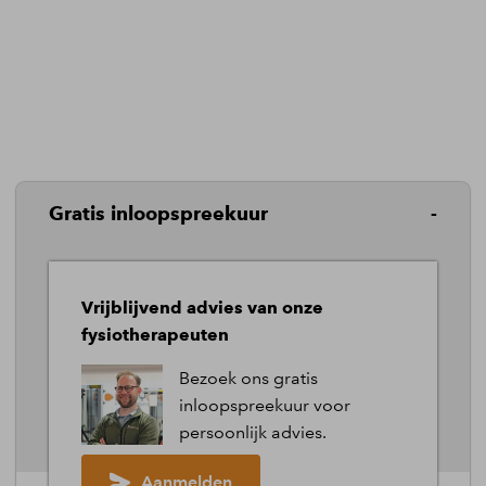
Gratis inloopspreekuur
Vrijblijvend advies van onze
fysiotherapeuten
2026 ©
FysioWebsite
.
Alle rechten voorbehouden.
Bezoek ons gratis
Cookies
|
Privacy
|
Algemene voorwaarden
inloopspreekuur voor
|
Tarieven
|
Cookies aanpassen
persoonlijk advies.
Aanmelden