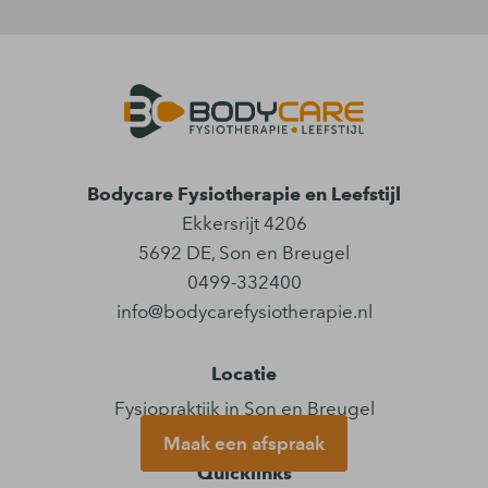
Bodycare Fysiotherapie en Leefstijl
Ekkersrijt 4206
5692 DE
,
Son en Breugel
0499-332400
info@bodycarefysiotherapie.nl
Locatie
Fysiopraktijk in Son en Breugel
Maak een afspraak
Quicklinks