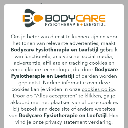
Valpreventie Fysiotherapie in
Afspraak maken
Om je beter van dienst te kunnen zijn en voor
Son en Breugel
het tonen van relevante advertenties, maakt
Bodycare Fysiotherapie en Leefstijl
gebruik
van functionele, analytische, social media,
Ben je wat ouder? Dan kun je na een valpartij
advertentie, affiliate en tracking
cookies
en
of struikelpartij heel vervelend terechtkomen.
vergelijkbare technologie, die door
Bodycare
Met alle gevolgen van dien. Met de
Fysiotherapie en Leefstijl
of derden worden
behandeling valtherapie bij onze praktijk in
geplaatst. Nadere informatie over deze
Son en Breugel, maak je de kans op vallen in
cookies kan je vinden in onze
cookies policy
.
Door op "Alles accepteren" te klikken, ga je
de toekomst kleiner.
akkoord met het plaatsen van al deze cookies
bij bezoek aan deze site of andere websites
Een val volledig uitsluiten: dat is natuurlijk
van
Bodycare Fysiotherapie en Leefstijl
. Hier
onmogelijk. Maar ben je slecht ter been en
vind je onze
privacy statement
verklaring.