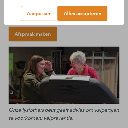
heb je last van (ouderdom)pijntjes? Dan is het
de moeite waard om onze valtherapie
Aanpassen
Alles accepteren
behandeling te volgen.
Afspraak maken
Onze fysiotherapeut geeft advies om valpartijen
te voorkomen: valpreventie.