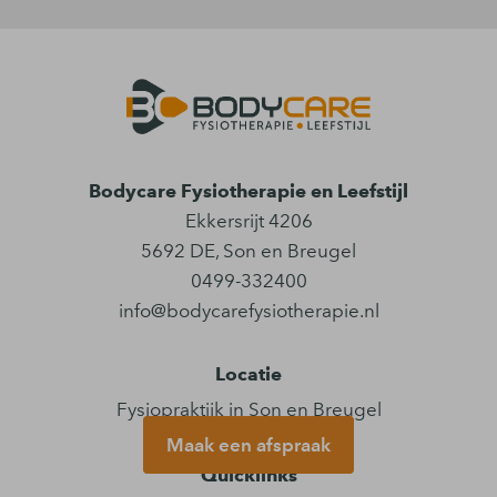
Bodycare Fysiotherapie en Leefstijl
Ekkersrijt 4206
5692 DE
,
Son en Breugel
0499-332400
info@bodycarefysiotherapie.nl
Locatie
Fysiopraktijk in Son en Breugel
Maak een afspraak
Quicklinks