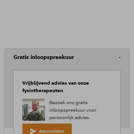
Gratis inloopspreekuur
Vrijblijvend advies van onze
fysiotherapeuten
2026 ©
FysioWebsite
.
Alle rechten voorbehouden.
Bezoek ons gratis
Cookies
|
Privacy
|
Algemene voorwaarden
inloopspreekuur voor
|
Tarieven
|
Cookies aanpassen
persoonlijk advies.
Aanmelden