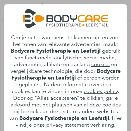
Manuele therapie in Son en
Afspraak maken
Om je beter van dienst te kunnen zijn en voor
Breugel
het tonen van relevante advertenties, maakt
Bodycare Fysiotherapie en Leefstijl
gebruik
van functionele, analytische, social media,
Je nek is al weken stijf als je 's ochtends
advertentie, affiliate en tracking
cookies
en
opstaat. Of je rug is eerder hersteld van een
vergelijkbare technologie, die door
Bodycare
hernia dan je verwachtte, maar de
Fysiotherapie en Leefstijl
of derden worden
bewegingsvrijheid is er nooit helemaal
geplaatst. Nadere informatie over deze
teruggekomen. Je hebt al het een en ander
cookies kan je vinden in onze
cookies policy
.
Door op "Alles accepteren" te klikken, ga je
geprobeerd, maar het gevoel dat er iets niet
akkoord met het plaatsen van al deze cookies
goed zit, blijft.
bij bezoek aan deze site of andere websites
van
Bodycare Fysiotherapie en Leefstijl
. Hier
Manuele therapie is dan vaak de volgende
vind je onze
privacy statement
verklaring.