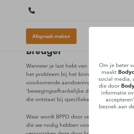
Afspraak maken
Fysiotherapie voor duize
Breugel
Om je beter va
Wanneer je last hebt van duizeligheid ligt 
maakt
Bodyca
het probleem bij het binnenoor. Daarin lig
social media, a
voorkomende aandoening bij problemen met
die door
Body
'bewegingsafhankelijke duizeligheid' (BPPD
informatie ov
die ontstaat bij specifieke bewegingen.
accepteren"
bezoek aan de
Waar wordt BPPD door veroorzaakt? In het b
die we nodig hebben voor het waarnemen v
veroorzaken deze door kristalvorming oorgru