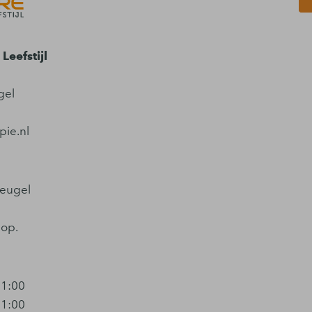
Leefstijl
gel
pie.nl
reugel
 op.
21:00
21:00