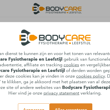
ligheid in Son en
n dienst te kunnen zijn en voor het tonen van relevant
in ongeveer 50 procent van de gevallen
re Fysiotherapie en Leefstijl
gebruik van functionele
t het evenwichtsorgaan. De meest
dvertentie, affiliate en tracking
cookies
en vergelijkba
 het binnenoor is
care Fysiotherapie en Leefstijl
of derden worden gep
): een vorm van acute draaiduizeligheid
er deze cookies kan je vinden in onze
cookies policy
. 
 te klikken, ga je akkoord met het plaatsen van al deze
ze site of andere websites van
Bodycare Fysiotherapie
Hier vind je onze
privacy statement
verklaring.
innenoor liggen heel kleine steentjes
an allerlei bewegingen en soms
is. Deze steentjes zitten normaal
Aanpassen
Alles accepteren