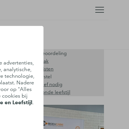
Onze kwaliteiten
Hoge klantenbeoordeling
Snel een afspraak
e advertenties,
Ervaren specialisten
, analytische,
re technologie,
Helder over herstel
laatst. Nadere
Géén verwijsbrief nodig
Door op "Alles
Langdurig gezonde leefstijl
 cookies bij
 en Leefstijl
.