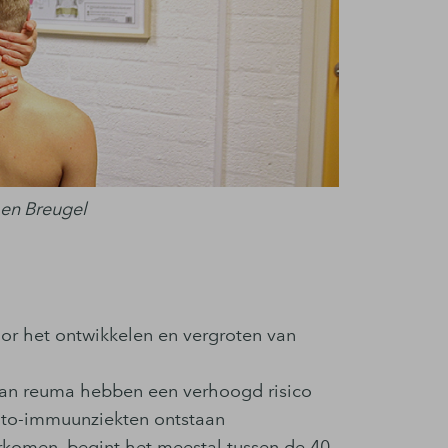
n en Breugel
oor het ontwikkelen en vergroten van
an reuma hebben een verhoogd risico
uto-immuunziekten ontstaan
rkomen, begint het meestal tussen de 40