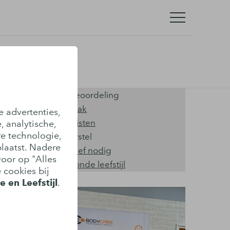
Onze kwaliteiten
Hoge klantenbeoordeling
Snel een afspraak
e advertenties,
Ervaren specialisten
, analytische,
re technologie,
Helder over herstel
laatst. Nadere
Géén verwijsbrief nodig
Door op "Alles
Langdurig gezonde leefstijl
 cookies bij
 en Leefstijl
.