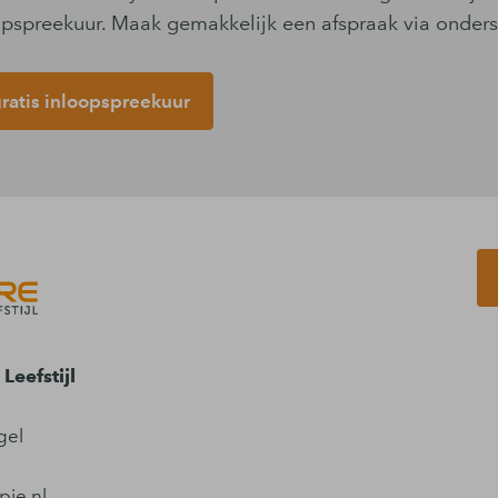
oopspreekuur. Maak gemakkelijk een afspraak via onder
atis inloopspreekuur
Leefstijl
gel
pie.nl