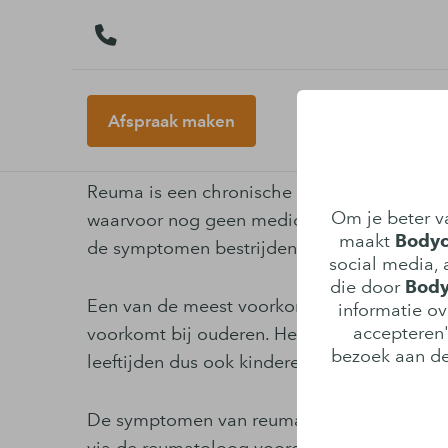
Afspraak maken
Reuma behandelen in So
Reuma is een chronische ziekte waarvan me
Om je beter va
waarvoor nog geen medicijn is wat zorgt voo
maakt
Bodyca
de symptomen bestrijden.
social media, a
die door
Body
Een van de meest voorkomende opvattingen
informatie ov
accepteren"
voorkomt bij ouderen. Helaas is deze opvatt
bezoek aan de
leeftijden dus ook kinderen.
De symptomen van reuma kunnen enerzijds 