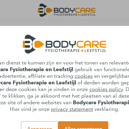
n en Breugel
n de precieze oorzaak nog niet weet en
n dienst te kunnen zijn en voor het tonen van relevant
r genezing. Wel zijn er medicijnen die
re Fysiotherapie en Leefstijl
gebruik van functionele
dvertentie, affiliate en tracking
cookies
en vergelijkba
care Fysiotherapie en Leefstijl
of derden worden gep
 over reuma is dat reuma alleen
er deze cookies kan je vinden in onze
cookies policy
. 
 te klikken, ga je akkoord met het plaatsen van al deze
ing onjuist; Reuma treft mensen in alle
ze site of andere websites van
Bodycare Fysiotherapie
Hier vind je onze
privacy statement
verklaring.
bestreden worden met medicijnen die je
Aanpassen
Alles accepteren