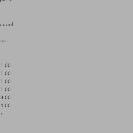
reugel
 op.
21:00
21:00
21:00
21:00
18:00
14:00
en