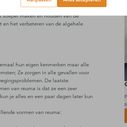
Anderzijds kan de fysiotherapeut jou
de bewegingsbeperkingen die je ervaart.
et soepel maken en houden van de
t en het verbeteren van de algehele
llemaal hun eigen kenmerken maar alle
ten; Ze zorgen in alle gevallen voor
ewegingsproblemen. De laatste
men van reuma is dat ze een zeer
un je alles en een paar dagen later kun
P
t
illende vormen van reuma: