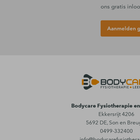
ons gratis inl
Aanmelden gr
Bodycare Fysiotherapie en 
Ekkersrijt 4206
5692 DE
,
Son en Breu
0499-332400
info@bodycarefysiothera