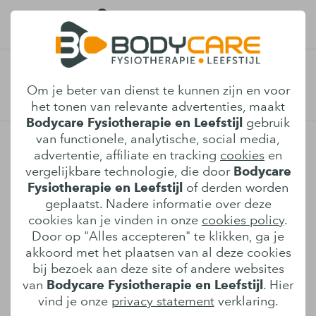
Afspraak maken
Om je beter van dienst te kunnen zijn en voor
het tonen van relevante advertenties, maakt
Bodycare Fysiotherapie en Leefstijl
gebruik
van functionele, analytische, social media,
Bodycare Fysiotherapie en Leefstijl
advertentie, affiliate en tracking
cookies
en
vergelijkbare technologie, die door
Bodycare
Ekkersrijt 4206
Fysiotherapie en Leefstijl
of derden worden
5692 DE
,
Son en Breugel
geplaatst. Nadere informatie over deze
0499-332400
cookies kan je vinden in onze
cookies policy
.
info@bodycarefysiotherapie.nl
Door op "Alles accepteren" te klikken, ga je
akkoord met het plaatsen van al deze cookies
bij bezoek aan deze site of andere websites
Locatie
van
Bodycare Fysiotherapie en Leefstijl
. Hier
Fysiopraktijk in Son en Breugel
vind je onze
privacy statement
verklaring.
Maak een afspraak