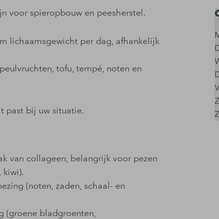
ijn voor spieropbouw en peesherstel.
ram lichaamsgewicht per dag, afhankelijk
, peulvruchten, tofu, tempé, noten en
V
Z
 past bij uw situatie.
ak van collageen, belangrijk voor pezen
 kiwi).
zing (noten, zaden, schaal- en
ng (groene bladgroenten,