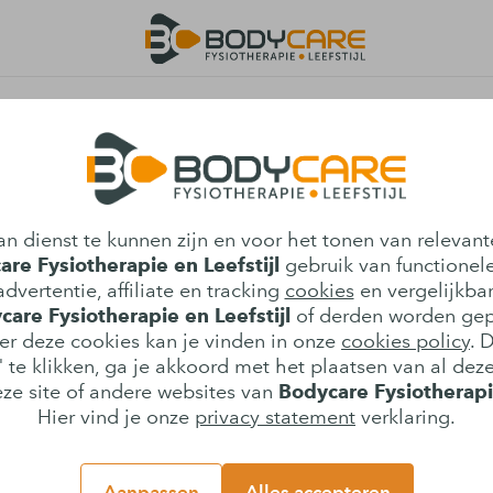
r- en peesblessures
pier- en peesblessures
n dienst te kunnen zijn en voor het tonen van relevant
 overbelasting, een verkeerde beweging
re Fysiotherapie en Leefstijl
gebruik van functionele
en energie, en vraagt om de juiste
dvertentie, affiliate en tracking
cookies
en vergelijkba
care Fysiotherapie en Leefstijl
of derden worden gep
er deze cookies kan je vinden in onze
cookies policy
. 
 te klikken, ga je akkoord met het plaatsen van al deze
 spieren, pezen en bindweefsel, helpt
ze site of andere websites van
Bodycare Fysiotherapie
tel versnellen. Daarnaast verkleint een
Hier vind je onze
privacy statement
verklaring.
lies van spiermassa tijdens perioden van
Aanpassen
Alles accepteren