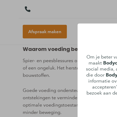
Afspraak maken
Voedingsadvies bij spie
Waarom voeding belangrijk is bij s
Om je beter va
Spier- en peesblessures ontstaan vaak door
maakt
Bodyca
of een ongeluk. Het herstelproces kost tijd 
social media, a
die door
Body
bouwstoffen.
informatie ov
accepteren"
Goede voeding ondersteunt de genezing van
bezoek aan de
ontstekingen te verminderen en kan het hers
optimale voedingstoestand het risico op ver
minder beweging.