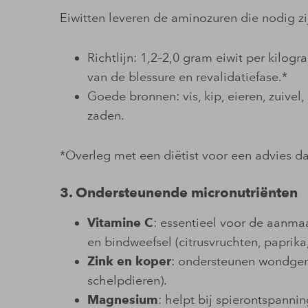
Eiwitten leveren de aminozuren die nodig z
Richtlijn: 1,2–2,0 gram eiwit per kilog
van de blessure en revalidatiefase.*
Goede bronnen: vis, kip, eieren, zuivel
zaden.
*Overleg met een diëtist voor een advies dat
3. Ondersteunende micronutriënten
Vitamine C
: essentieel voor de aanma
en bindweefsel (citrusvruchten, paprika,
Zink en koper
: ondersteunen wondgene
schelpdieren).
Magnesium
: helpt bij spierontspanni