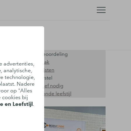
Onze kwaliteiten
Hoge klantenbeoordeling
Snel een afspraak
e advertenties,
Ervaren specialisten
, analytische,
re technologie,
Helder over herstel
laatst. Nadere
Géén verwijsbrief nodig
Door op "Alles
Langdurig gezonde leefstijl
 cookies bij
 en Leefstijl
.