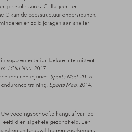
- en peesblessures. Collageen- en
ne C kan de peesstructuur ondersteunen.
inderen en zo bijdragen aan sneller
tin supplementation before intermittent
m J Clin Nutr
. 2017.
cise-induced injuries.
Sports Med
. 2015.
o endurance training.
Sports Med
. 2014.
s. Uw voedingsbehoefte hangt af van de
, leeftijd en algehele gezondheid. Een
ersnellen en terugval helpen voorkomen.