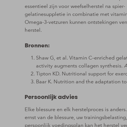
essentieel zijn voor weefselherstel na spier
gelatinesuppletie in combinatie met vitami
Omega-3-vetzuren kunnen ontstekingen verm
herstel.
Bronnen:
Shaw G, et al. Vitamin C–enriched gela
activity augments collagen synthesis.
A
Tipton KD. Nutritional support for exer
Baar K. Nutrition and the adaptation t
Persoonlijk advies
Elke blessure en elk herstelproces is ander
ernst van de blessure, uw trainingsbelasting
persoonlijk voedingsplan kan het herstel v