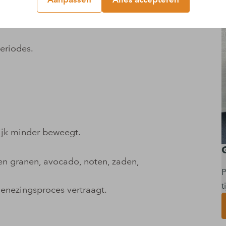
 pezen en bindweefsel.
eriodes.
lijk minder beweegt.
n granen, avocado, noten, zaden,
P
t
genezingsproces vertraagt.