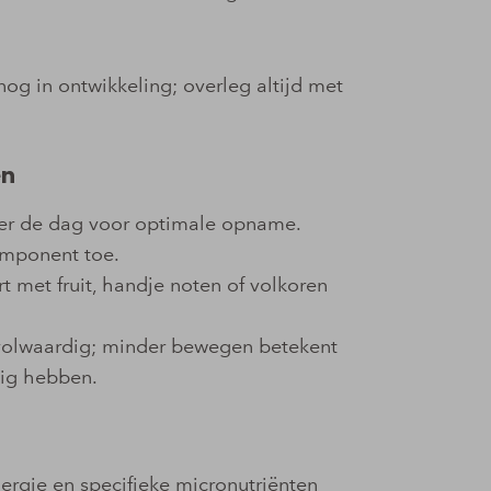
og in ontwikkeling; overleg altijd met
en
ver de dag voor optimale opname.
component toe.
 met fruit, handje noten of volkoren
volwaardig; minder bewegen betekent
dig hebben.
ergie en specifieke micronutriënten