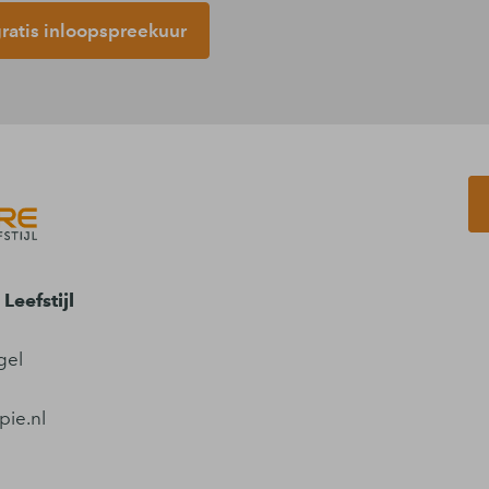
atis inloopspreekuur
Leefstijl
gel
pie.nl